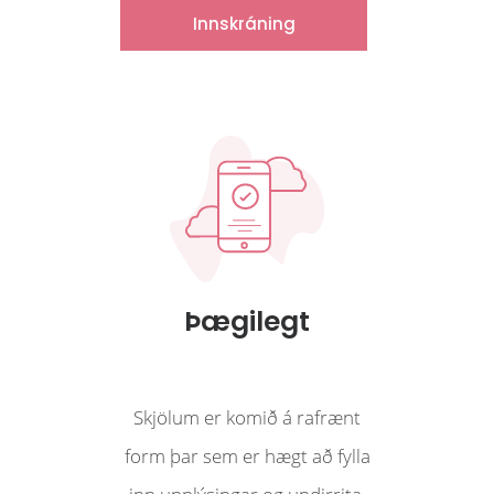
Innskráning
Þægilegt
Skjölum er komið á rafrænt
Signet
form þar sem er hægt að fylla