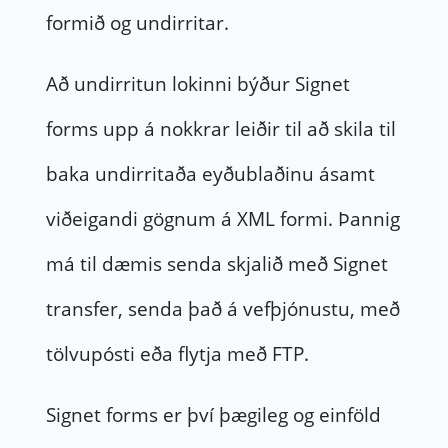
formið og undirritar.
Að undirritun lokinni býður Signet
forms upp á nokkrar leiðir til að skila til
baka undirritaða eyðublaðinu ásamt
viðeigandi gögnum á XML formi. Þannig
má til dæmis senda skjalið með Signet
transfer, senda það á vefþjónustu, með
tölvupósti eða flytja með FTP.
Signet forms er því þægileg og einföld