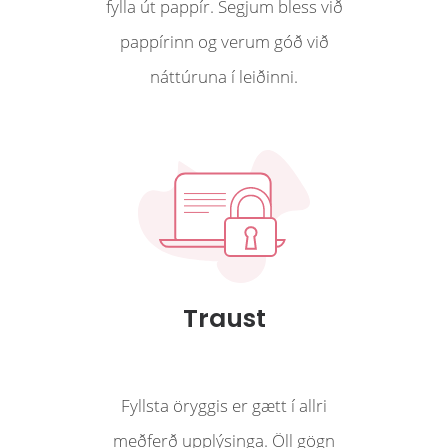
fylla út pappír. Segjum bless við
pappírinn og verum góð við
náttúruna í leiðinni.
Traust
Fyllsta öryggis er gætt í allri
meðferð upplýsinga. Öll gögn