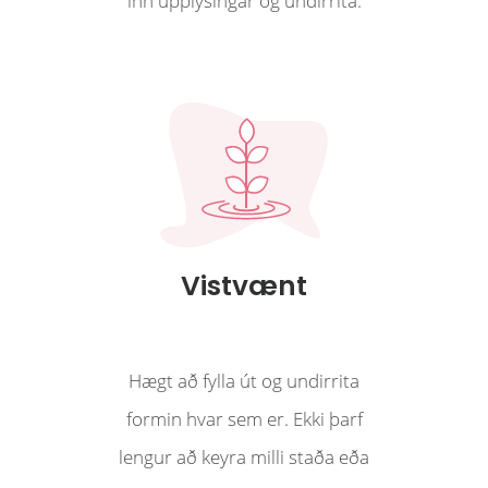
inn upplýsingar og undirrita.
Signet
Vistvænt
Hægt að fylla út og undirrita
formin hvar sem er. Ekki þarf
lengur að keyra milli staða eða