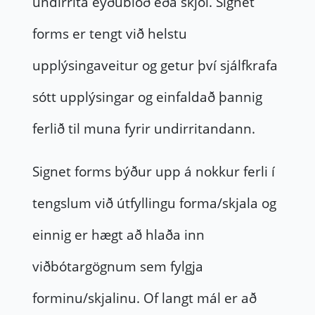
undirrita eyðublöð eða skjöl. Signet
forms er tengt við helstu
upplýsingaveitur og getur því sjálfkrafa
sótt upplýsingar og einfaldað þannig
ferlið til muna fyrir undirritandann.
Signet forms býður upp á nokkur ferli í
tengslum við útfyllingu forma/skjala og
einnig er hægt að hlaða inn
viðbótargögnum sem fylgja
forminu/skjalinu. Of langt mál er að